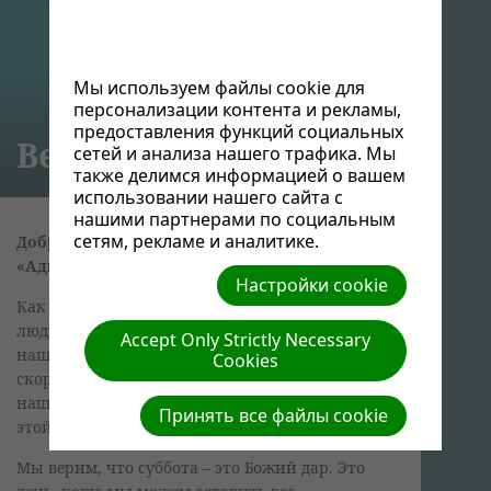
Мы используем файлы cookie для
персонализации контента и рекламы,
предоставления функций социальных
Верьте Пророкам Его
Кн
сетей и анализа нашего трафика. Мы
также делимся информацией о вашем
использовании нашего сайта с
нашими партнерами по социальным
сетям, рекламе и аналитике.
Добро пожаловать на сайт церкви
«Адвентистов Седьмого Дня», г. Астана
Настройки cookie
Как христиане, мы верим, что любовь к Богу и
людям должна быть центральной темой
Accept Only Strictly Necessary
нашей жизни. Как Адвентисты мы верим в
Cookies
скорое второе пришествие Христа, и что
нашей миссией является распространение
Принять все файлы cookie
этой вести всему миру.
Мы верим, что суббота – это Божий дар. Это